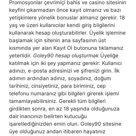
Promosyonlar çevrimiçi bahis ve casino sitesinin
keyfini çıkarmadan önce kayıt olmanız ve bazı
yetişkinlere yönelik bonuslar almanız gerekir. 18
yaş ve üzeri kullanıcılar kendi giriş bilgilerini
kullanarak hesap oluşturabilirler. Üyelik işlemine
başlamak için sitenin ana sayfasının üst
kısmında yer alan Kayıt Ol butonuna tıklamanız
yeterlidir.
Goley90 hesap oluşturmak
Üyeliğe
katılmak için iki şey yapmanız gerekir: Kullanıcı
adınızı, e-posta adresinizi ve şifrenizi girin. İlk
adımın ardından adınız, soyadınız, doğum
tarihiniz, cinsiyetiniz, para biriminiz, cep
telefonu numaranız gibi bilgileri girerek işlemi
tamamlayabilirsiniz. Gerekli tüm bilgileri
girdikten sonra, en az 18 yaşında olduğunuza
dair inancınızı belirten kutucuğu
işaretlediğinizden emin olun. Goley90 sitesine
üye olduğunuz andan itibaren hayatınız