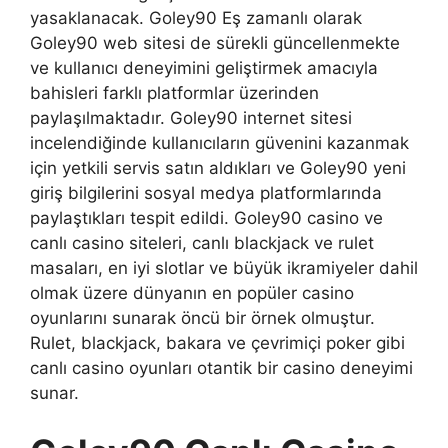
yasaklanacak. Goley90 Eş zamanlı olarak
Goley90 web sitesi de sürekli güncellenmekte
ve kullanıcı deneyimini geliştirmek amacıyla
bahisleri farklı platformlar üzerinden
paylaşılmaktadır. Goley90 internet sitesi
incelendiğinde kullanıcıların güvenini kazanmak
için yetkili servis satın aldıkları ve Goley90 yeni
giriş bilgilerini sosyal medya platformlarında
paylaştıkları tespit edildi. Goley90 casino ve
canlı casino siteleri, canlı blackjack ve rulet
masaları, en iyi slotlar ve büyük ikramiyeler dahil
olmak üzere dünyanın en popüler casino
oyunlarını sunarak öncü bir örnek olmuştur.
Rulet, blackjack, bakara ve çevrimiçi poker gibi
canlı casino oyunları otantik bir casino deneyimi
sunar.