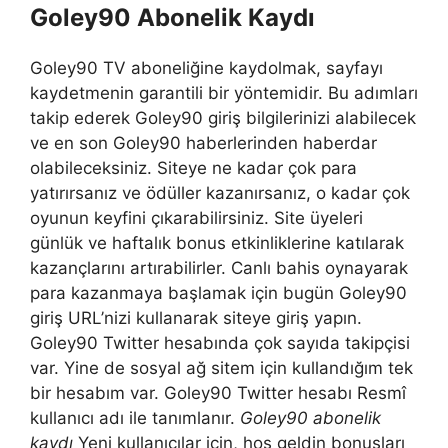
Goley90 Abonelik Kaydı
Goley90 TV aboneliğine kaydolmak, sayfayı
kaydetmenin garantili bir yöntemidir. Bu adımları
takip ederek Goley90 giriş bilgilerinizi alabilecek
ve en son Goley90 haberlerinden haberdar
olabileceksiniz. Siteye ne kadar çok para
yatırırsanız ve ödüller kazanırsanız, o kadar çok
oyunun keyfini çıkarabilirsiniz. Site üyeleri
günlük ve haftalık bonus etkinliklerine katılarak
kazançlarını artırabilirler. Canlı bahis oynayarak
para kazanmaya başlamak için bugün Goley90
giriş URL’nizi kullanarak siteye giriş yapın.
Goley90 Twitter hesabında çok sayıda takipçisi
var. Yine de sosyal ağ sitem için kullandığım tek
bir hesabım var. Goley90 Twitter hesabı Resmî
kullanıcı adı ile tanımlanır.
Goley90 abonelik
kaydı
Yeni kullanıcılar için, hoş geldin bonusları