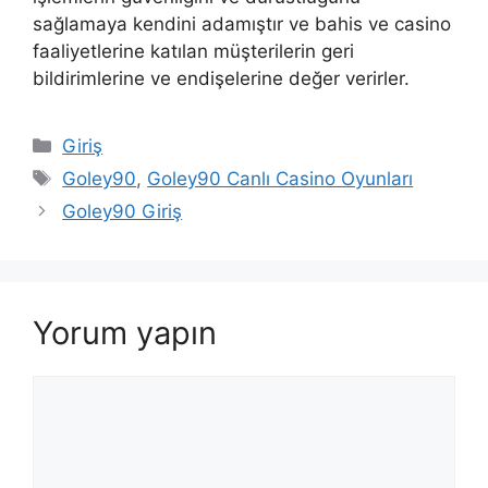
sağlamaya kendini adamıştır ve bahis ve casino
faaliyetlerine katılan müşterilerin geri
bildirimlerine ve endişelerine değer verirler.
Kategoriler
Giriş
Etiketler
Goley90
,
Goley90 Canlı Casino Oyunları
Goley90 Giriş
Yorum yapın
Yorum