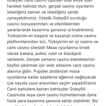
Goley90 canlı casino oyunları
İster evde ister
hareket halinde olun, gerçek casino oyunlarını
istediğiniz zaman ve istediğiniz yerde
oynayabilirsiniz. Üstelik Goley90 sunduğu
casino bonuslarından ve etkinliklerden
yararlanarak kazanma şansınızı artırabilirsiniz.
Türkiye’nin en başarılı ve kazançlı online casino
platformlarından biri, Türkiye’nin en iyi casino ve
canlı casino sitesidir Masa oyunlarına örnek
olarak bakara, poker, rulet ve blackjack
verilebilir. Gerçek zamanlı casino etkinliklerinin
keyfini çıkarmak için web sitesinin canlı casino
alanına gidin. Popüler slotlardan masa
oyunlarına kadar saatlerce eğlence sağlayacak
çok sayıda oyun arasından seçim yapabilirsiniz
Canlı bahislere katılan bahisçiler Goley90
Casinoda veya canlı casino hizmetlerinde daha
fazla para kazanma şansına sahip olabilirler. Biz