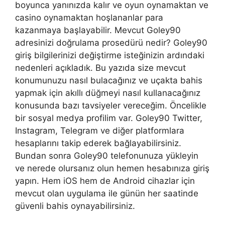
boyunca yanınızda kalır ve oyun oynamaktan ve
casino oynamaktan hoşlananlar para
kazanmaya başlayabilir. Mevcut Goley90
adresinizi doğrulama prosedürü nedir? Goley90
giriş bilgilerinizi değiştirme isteğinizin ardındaki
nedenleri açıkladık. Bu yazıda size mevcut
konumunuzu nasıl bulacağınız ve uçakta bahis
yapmak için akıllı düğmeyi nasıl kullanacağınız
konusunda bazı tavsiyeler vereceğim. Öncelikle
bir sosyal medya profilim var. Goley90 Twitter,
Instagram, Telegram ve diğer platformlara
hesaplarını takip ederek bağlayabilirsiniz.
Bundan sonra Goley90 telefonunuza yükleyin
ve nerede olursanız olun hemen hesabınıza giriş
yapın. Hem iOS hem de Android cihazlar için
mevcut olan uygulama ile günün her saatinde
güvenli bahis oynayabilirsiniz.