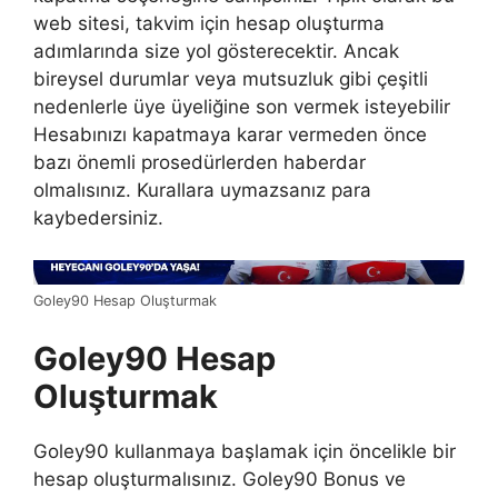
web sitesi, takvim için hesap oluşturma
adımlarında size yol gösterecektir. Ancak
bireysel durumlar veya mutsuzluk gibi çeşitli
nedenlerle üye üyeliğine son vermek isteyebilir
Hesabınızı kapatmaya karar vermeden önce
bazı önemli prosedürlerden haberdar
olmalısınız. Kurallara uymazsanız para
kaybedersiniz.
Goley90 Hesap Oluşturmak
Goley90 Hesap
Oluşturmak
Goley90 kullanmaya başlamak için öncelikle bir
hesap oluşturmalısınız. Goley90 Bonus ve