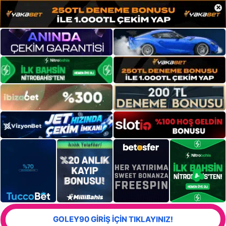
×
GOLEY90 GİRİŞ İÇİN TIKLAYINIZ!