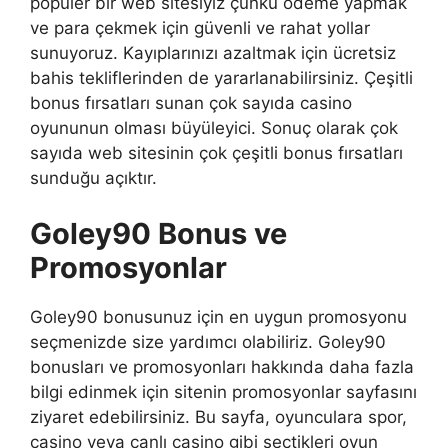
popüler bir web sitesiyiz çünkü ödeme yapmak
ve para çekmek için güvenli ve rahat yollar
sunuyoruz. Kayıplarınızı azaltmak için ücretsiz
bahis tekliflerinden de yararlanabilirsiniz. Çeşitli
bonus fırsatları sunan çok sayıda casino
oyununun olması büyüleyici. Sonuç olarak çok
sayıda web sitesinin çok çeşitli bonus fırsatları
sunduğu açıktır.
Goley90 Bonus ve
Promosyonlar
Goley90 bonusunuz için en uygun promosyonu
seçmenizde size yardımcı olabiliriz. Goley90
bonusları ve promosyonları hakkında daha fazla
bilgi edinmek için sitenin promosyonlar sayfasını
ziyaret edebilirsiniz. Bu sayfa, oyunculara spor,
casino veya canlı casino gibi seçtikleri oyun