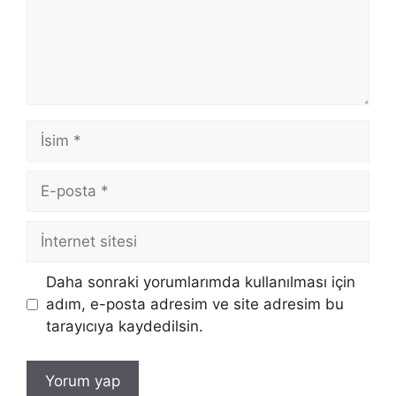
İsim
E-
posta
İnternet
sitesi
Daha sonraki yorumlarımda kullanılması için
adım, e-posta adresim ve site adresim bu
tarayıcıya kaydedilsin.