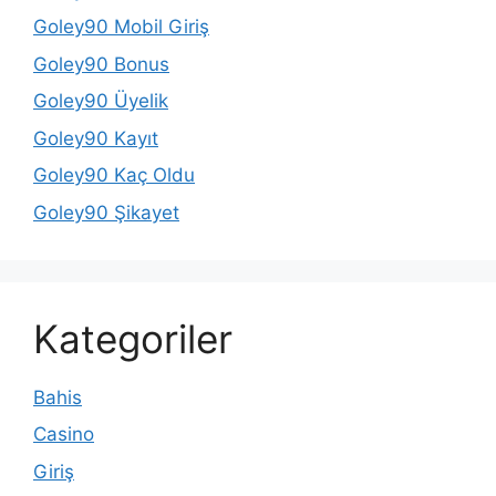
Goley90 Mobil Giriş
Goley90 Bonus
Goley90 Üyelik
Goley90 Kayıt
Goley90 Kaç Oldu
Goley90 Şikayet
Kategoriler
Bahis
Casino
Giriş