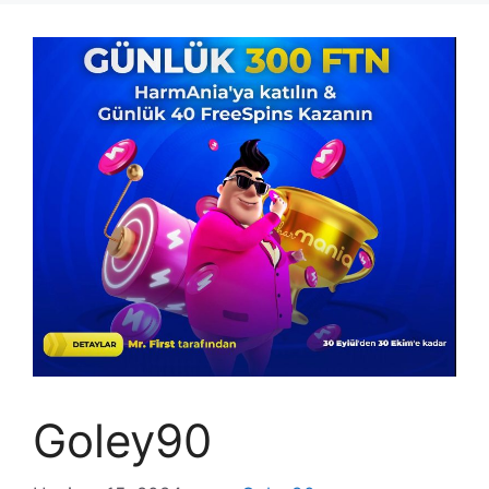
Goley90