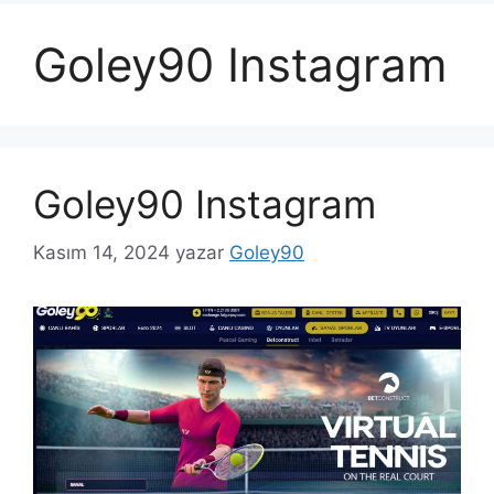
Goley90 Instagram
Goley90 Instagram
Kasım 14, 2024
yazar
Goley90