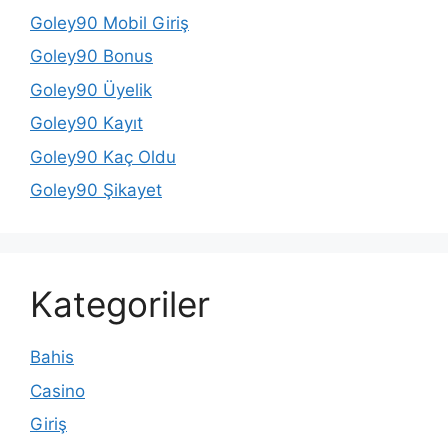
Goley90 Mobil Giriş
Goley90 Bonus
Goley90 Üyelik
Goley90 Kayıt
Goley90 Kaç Oldu
Goley90 Şikayet
Kategoriler
Bahis
Casino
Giriş