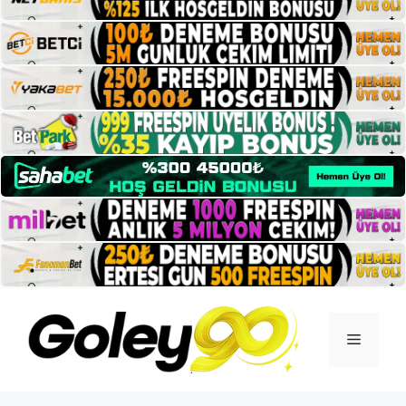
İçeriğe
atla
Menü