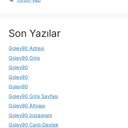
Yorum yap
Son Yazılar
Goley90 Adresi
Goley90 Giriş
Goley90
Goley90
Goley90
Goley90 Giriş Sayfası
Goley90 Altyapı
Goley90 Instagram
Goley90 Canlı Destek