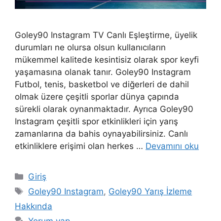
Goley90 Instagram TV Canlı Eşleştirme, üyelik
durumları ne olursa olsun kullanıcıların
mükemmel kalitede kesintisiz olarak spor keyfi
yaşamasına olanak tanır. Goley90 Instagram
Futbol, tenis, basketbol ve diğerleri de dahil
olmak üzere çeşitli sporlar dünya çapında
sürekli olarak oynanmaktadır. Ayrıca Goley90
Instagram çeşitli spor etkinlikleri için yarış
zamanlarına da bahis oynayabilirsiniz. Canlı
etkinliklere erişimi olan herkes …
Devamını oku
Kategoriler
Giriş
Etiketler
Goley90 Instagram
,
Goley90 Yarış İzleme
Hakkında