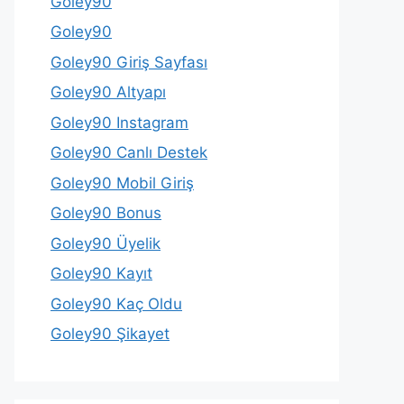
Goley90
Goley90
Goley90 Giriş Sayfası
Goley90 Altyapı
Goley90 Instagram
Goley90 Canlı Destek
Goley90 Mobil Giriş
Goley90 Bonus
Goley90 Üyelik
Goley90 Kayıt
Goley90 Kaç Oldu
Goley90 Şikayet