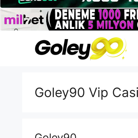
İçeriğe
atla
Goley90 Vip Cas
Goley90