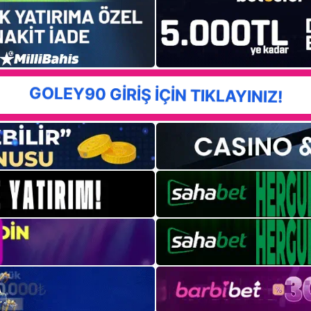
GOLEY90 GİRİŞ İÇİN TIKLAYINIZ!