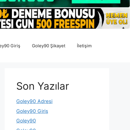
ey90 Giriş
Goley90 Şikayet
İletişim
Son Yazılar
Goley90 Adresi
Goley90 Giriş
Goley90